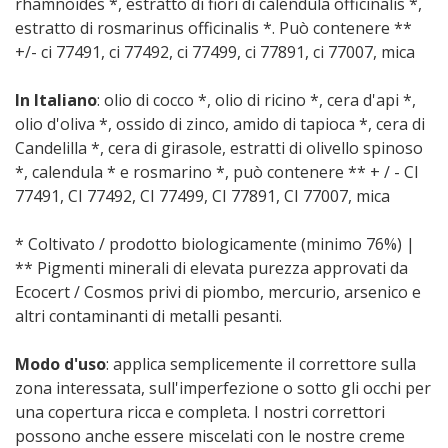
rhamnoides *, estratto di fiori di calendula officinalis *,
estratto di rosmarinus officinalis *. Può contenere **
+/- ci 77491, ci 77492, ci 77499, ci 77891, ci 77007, mica
In Italiano
: olio di cocco *, olio di ricino *, cera d'api *,
olio d'oliva *, ossido di zinco, amido di tapioca *, cera di
Candelilla *, cera di girasole, estratti di olivello spinoso
*, calendula * e rosmarino *, può contenere ** + / - CI
77491, CI 77492, CI 77499, CI 77891, CI 77007, mica
* Coltivato / prodotto biologicamente (minimo 76%) |
** Pigmenti minerali di elevata purezza approvati da
Ecocert / Cosmos privi di piombo, mercurio, arsenico e
altri contaminanti di metalli pesanti.
Modo d'uso
: applica semplicemente il correttore sulla
zona interessata, sull'imperfezione o sotto gli occhi per
una copertura ricca e completa. I nostri correttori
possono anche essere miscelati con le nostre creme