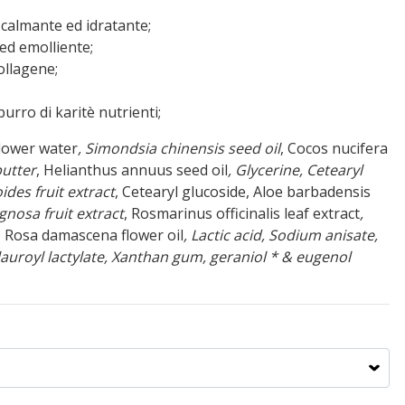
 calmante ed idratante;
 ed emolliente;
ollagene;
 burro di karitè nutrienti;
flower water
, Simondsia chinensis seed oil
, Cocos nucifera
butter
, Helianthus annuus seed oil
, Glycerine
, Cetearyl
des fruit extract
, Cetearyl glucoside, Aloe barbadensis
gnosa fruit extract
, Rosmarinus officinalis leaf extract
,
, Rosa damascena flower oil
, Lactic acid, Sodium anisate,
auroyl lactylate, Xanthan gum, geraniol * & eugenol