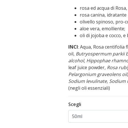
rosa ed acqua di Rosa,
rosa canina, idratante
olivello spinoso, pro-c
aloe vera, emolliente;
oli di jojoba e cocco, e
INCI
: Aqua, Rosa centifolia 
oil
, Butryospermum parkii 
alcohol, Hippophae rhamnoi
leaf juice powder
, Rosa rubi
Pelargonium graveolens oil
Sodium levulinate, Sodium l
(negli oli essenziali)
Scegli