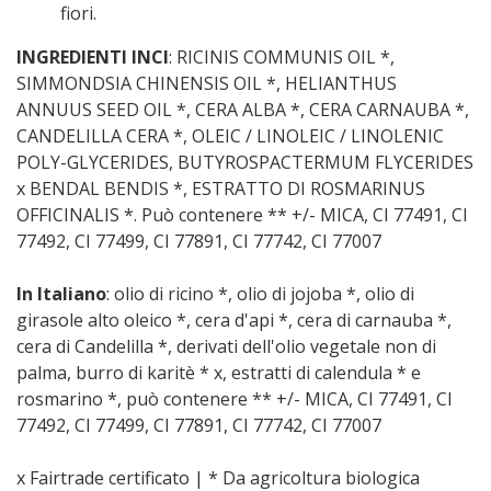
fiori.
INGREDIENTI INCI
: RICINIS COMMUNIS OIL *,
SIMMONDSIA CHINENSIS OIL *, HELIANTHUS
ANNUUS SEED OIL *, CERA ALBA *, CERA CARNAUBA *,
CANDELILLA CERA *, OLEIC / LINOLEIC / LINOLENIC
POLY-GLYCERIDES, BUTYROSPACTERMUM FLYCERIDES
x BENDAL BENDIS *, ESTRATTO DI ROSMARINUS
OFFICINALIS *. Può contenere ** +/- MICA, CI 77491, CI
77492, CI 77499, CI 77891, CI 77742, CI 77007
In Italiano
: olio di ricino *, olio di jojoba *, olio di
girasole alto oleico *, cera d'api *, cera di carnauba *,
cera di Candelilla *, derivati ​​dell'olio vegetale non di
palma, burro di karitè * x, estratti di calendula * e
rosmarino *, può contenere ** +/- MICA, CI 77491, CI
77492, CI 77499, CI 77891, CI 77742, CI 77007
x Fairtrade certificato | * Da agricoltura biologica