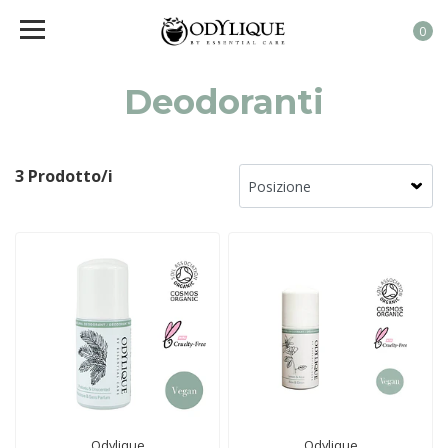
0
Deodoranti
3 Prodotto/i
Odylique
Odylique