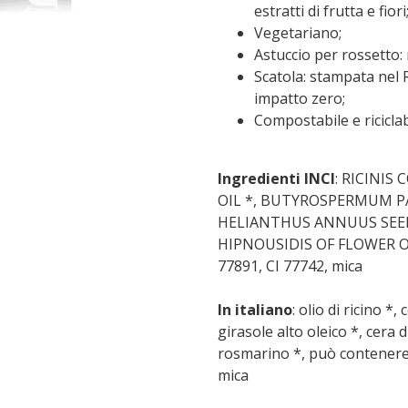
estratti di frutta e fiori
Vegetariano;
Astuccio per rossetto: r
Scatola: stampata nel 
impatto zero;
Compostabile e riciclab
Ingredienti INCI
: RICINIS
OIL *, BUTYROSPERMUM PA
HELIANTHUS ANNUUS SEED
HIPNOUSIDIS OF FLOWER OFF 
77891, CI 77742, mica
In italiano
: olio di ricino *,
girasole alto oleico *, cera d
rosmarino *, può contenere *
mica