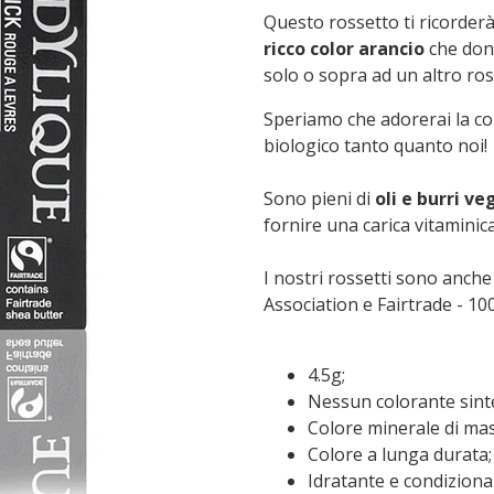
Questo rossetto ti ricorderà
ricco color arancio
che done
solo o sopra ad un altro ro
Speriamo che adorerai la co
biologico tanto quanto noi!
Sono pieni di
oli e burri ve
fornire una carica vitaminica
I nostri rossetti sono anche 
Association
e Fairtrade - 10
4.5g;
Nessun colorante sinte
Colore minerale di ma
Colore a lunga durata;
Idratante e condizionan