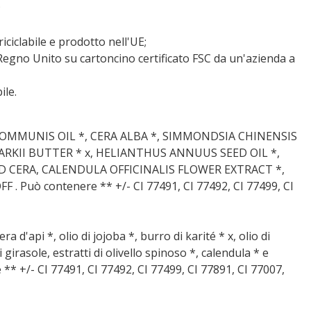
;
iciclabile e prodotto nell'UE;
Regno Unito su cartoncino certificato FSC da un'azienda a
ile.
 COMMUNIS OIL *, CERA ALBA *, SIMMONDSIA CHINENSIS
RKII BUTTER * x, HELIANTHUS ANNUUS SEED OIL *,
 CERA, CALENDULA OFFICINALIS FLOWER EXTRACT *,
. Può contenere ** +/- CI 77491, CI 77492, CI 77499, CI
 cera d'api *, olio di jojoba *, burro di karité * x, olio di
i girasole, estratti di olivello spinoso *, calendula * e
* +/- CI 77491, CI 77492, CI 77499, CI 77891, CI 77007,