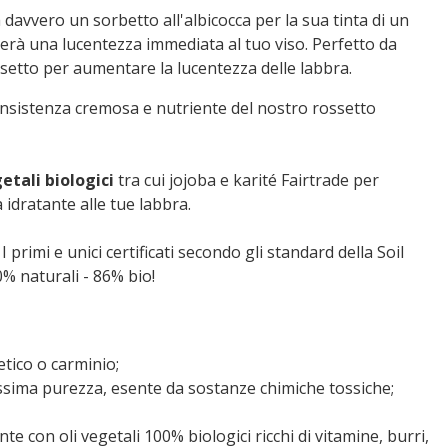
 davvero un sorbetto all'albicocca per la sua tinta di un
rà una lucentezza immediata al tuo viso. Perfetto da
ssetto per aumentare la lucentezza delle labbra.
nsistenza cremosa e nutriente del nostro rossetto
getali biologici
tra cui jojoba e karité Fairtrade per
 idratante alle tue labbra.
I primi e unici certificati secondo gli standard della
Soil
0% naturali - 86% bio!
tico o carminio;
ssima purezza, esente da sostanze chimiche tossiche;
te con oli vegetali 100% biologici ricchi di vitamine, burri,