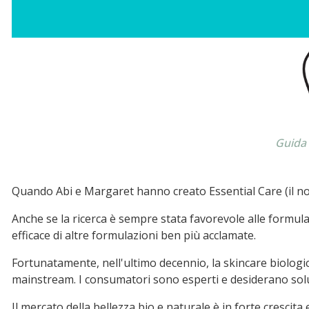
Guida 
Quando Abi e Margaret hanno creato Essential Care (il nome
Anche se la ricerca è sempre stata favorevole alle formul
efficace di altre formulazioni ben più acclamate.
Fortunatamente, nell'ultimo decennio, la skincare biologi
mainstream. I consumatori sono esperti e desiderano soluzi
Il mercato della bellezza bio e naturale è in forte crescita