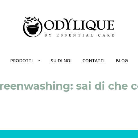
PRODOTTI
SU DI NOI
CONTATTI
BLOG
enwashing: sai di che co