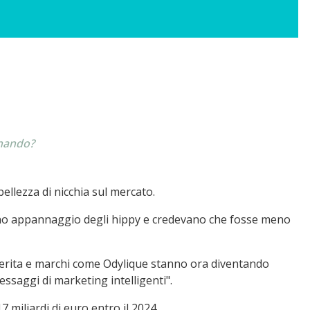
nnando?
ellezza di nicchia sul mercato.
avano appannaggio degli hippy e credevano che fosse meno
e merita e marchi come Odylique stanno ora diventando
ssaggi di marketing intelligenti".
7 miliardi di euro entro il 2024.