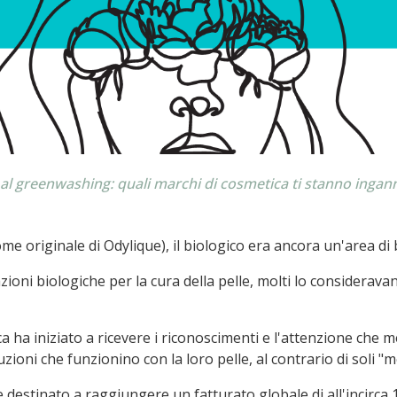
al greenwashing: quali marchi di cosmetica ti stanno inga
 originale di Odylique), il biologico era ancora un'area di b
azioni biologiche per la cura della pelle, molti lo consider
ca ha iniziato a ricevere i riconoscimenti e l'attenzione ch
oni che funzionino con la loro pelle, al contrario di soli "me
 e destinato a raggiungere un fatturato globale di all'incirca 1